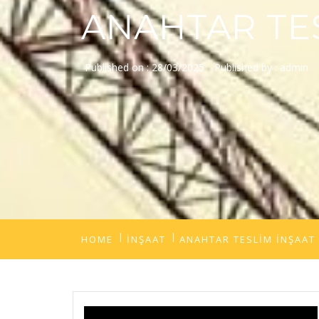
ANAHTAR TE
Published on :
28/03/2025
Published by :
admin
HOME
İNŞAAT
ANAHTAR TESLİM İNŞAAT