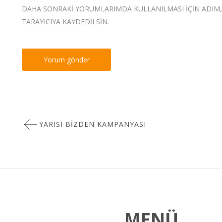
DAHA SONRAKI YORUMLARIMDA KULLANILMASI IÇIN ADIM, 
TARAYICIYA KAYDEDILSIN.
Yazı
YARISI BİZDEN KAMPANYASI
gezinmesi
MENÜ