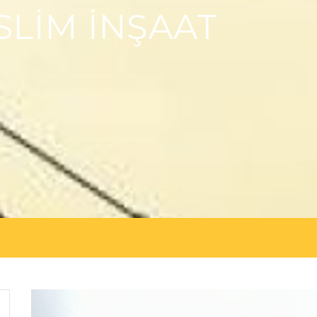
SLİM İNŞAAT