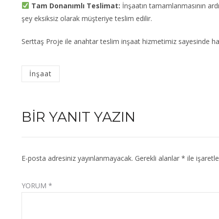
Tam Donanımlı Teslimat:
İnşaatın tamamlanmasının ardın
şey eksiksiz olarak müşteriye teslim edilir.
Serttaş Proje ile anahtar teslim inşaat hizmetimiz sayesinde h
Categorized
İnşaat
in
:
BIR YANIT YAZIN
E-posta adresiniz yayınlanmayacak.
Gerekli alanlar
*
ile işaretl
YORUM
*