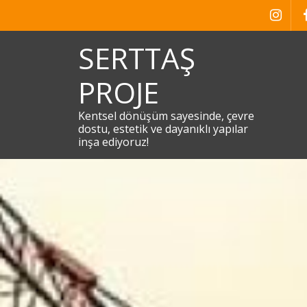
Skip
to
content
SERTTAŞ
PROJE
Kentsel dönüşüm sayesinde, çevre
dostu, estetik ve dayanıklı yapılar
inşa ediyoruz!