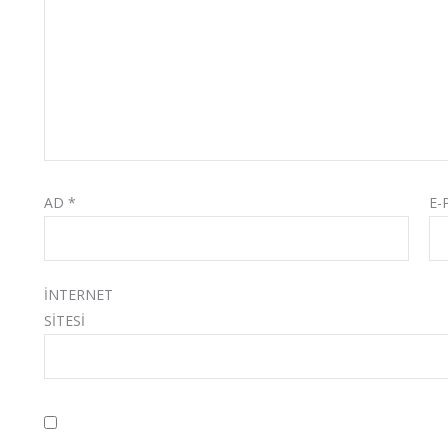
AD
*
E-
İNTERNET
SITESI